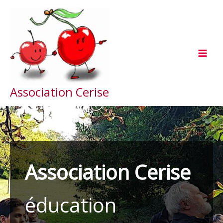
Aller
au
contenu
Association Cerise
Association Cerise
éducation