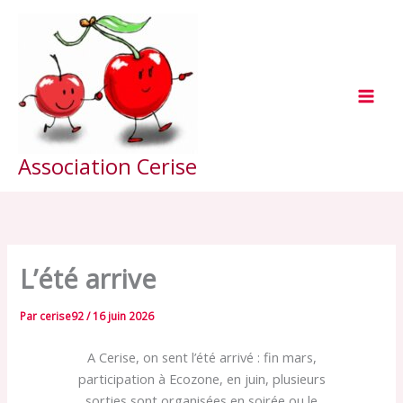
Aller
au
contenu
Association Cerise
L’été arrive
Par
cerise92
/
16 juin 2026
A Cerise, on sent l’été arrivé : fin mars,
participation à Ecozone, en juin, plusieurs
sorties sont organisées en soirée ou le