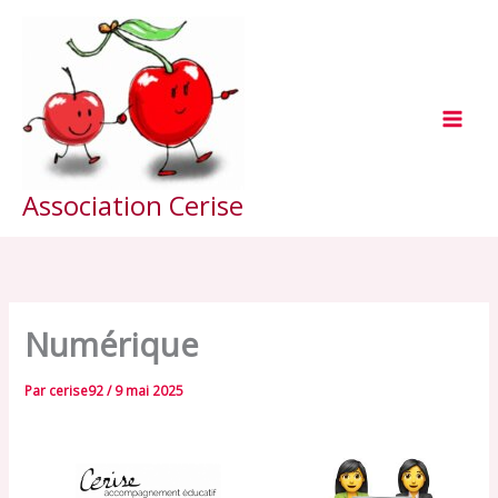
Aller
au
contenu
Association Cerise
Numérique
Par
cerise92
/
9 mai 2025