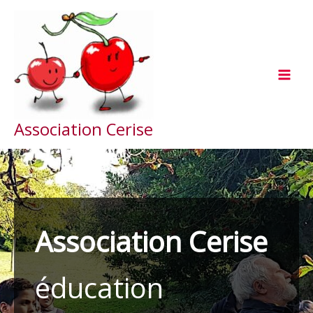
Aller
au
contenu
Association Cerise
Association Cerise
éducation