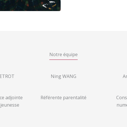
Notre équipe
UETROT
Ning WANG
A
ce adjointe
Référente parentalité
Cons
 jeunesse
numé