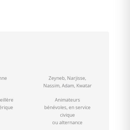
nne
Zeyneb, Narjisse,
Nassim, Adam, Kwatar
eillère
Animateurs
rique
bénévoles, en service