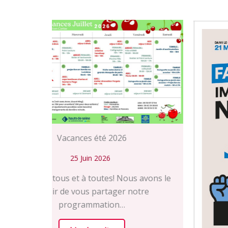
 avons le
otre