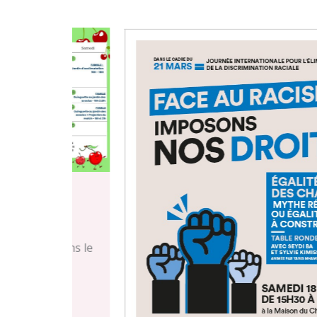
 avons le
otre