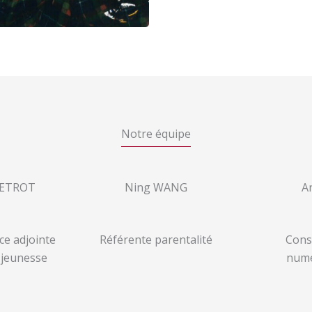
Notre équipe
UETROT
Ning WANG
A
ce adjointe
Référente parentalité
Cons
 jeunesse
numé