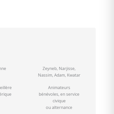
nne
Zeyneb, Narjisse,
Nassim, Adam, Kwatar
eillère
Animateurs
rique
bénévoles, en service