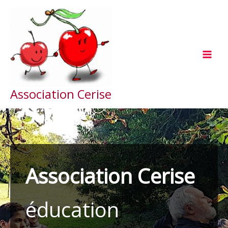
Aller
au
contenu
Association Cerise
Association Cerise
éducation