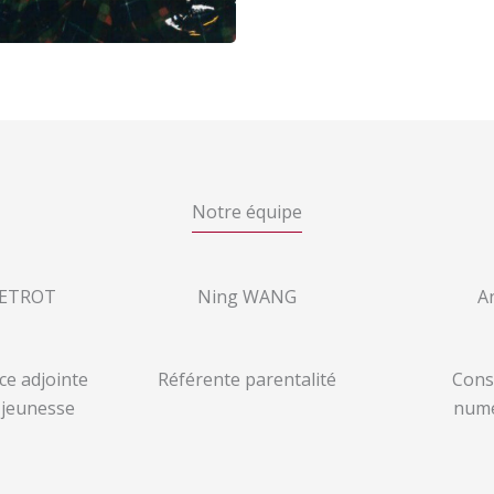
Notre équipe
UETROT
Ning WANG
A
ce adjointe
Référente parentalité
Cons
 jeunesse
numé