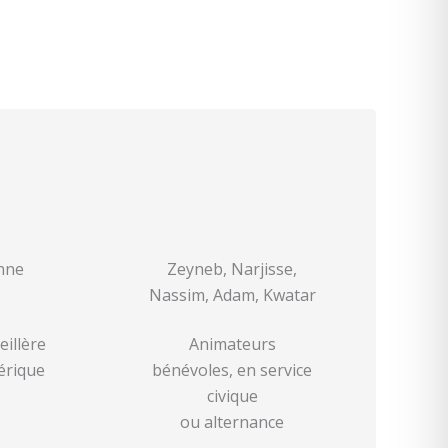
nne
Zeyneb, Narjisse,
Nassim, Adam, Kwatar
eillère
Animateurs
rique
bénévoles, en service