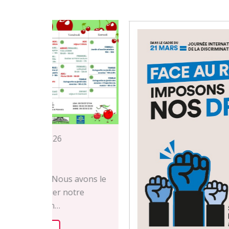
 avons le
otre