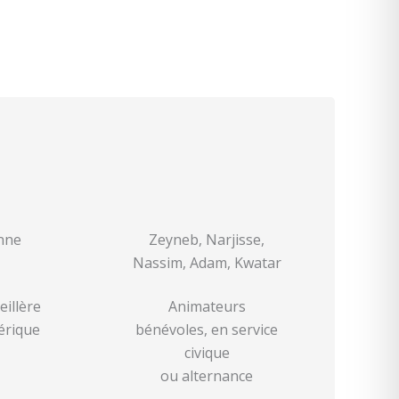
nne
Zeyneb, Narjisse,
Nassim, Adam, Kwatar
eillère
Animateurs
rique
bénévoles, en service