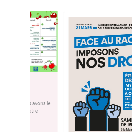
 avons le
otre