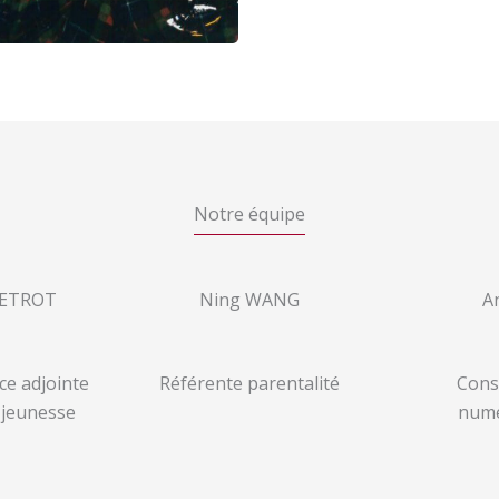
Notre équipe
UETROT
Ning WANG
A
ce adjointe
Référente parentalité
Cons
 jeunesse
numé