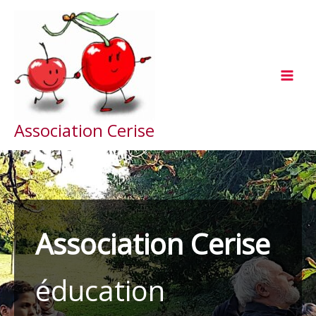
Aller
au
contenu
Association Cerise
Association Cerise
éducation